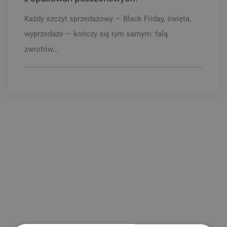
Każdy szczyt sprzedażowy — Black Friday, święta,
wyprzedaże — kończy się tym samym: falą
zwrotów...