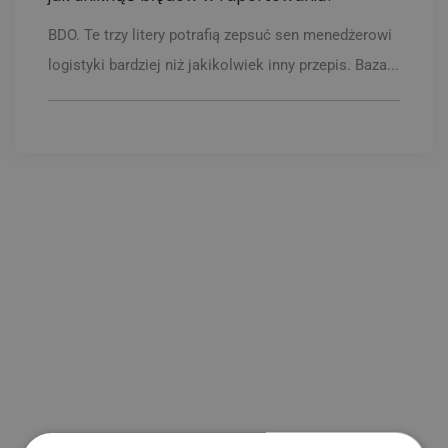
BDO. Te trzy litery potrafią zepsuć sen menedżerowi
logistyki bardziej niż jakikolwiek inny przepis. Baza...